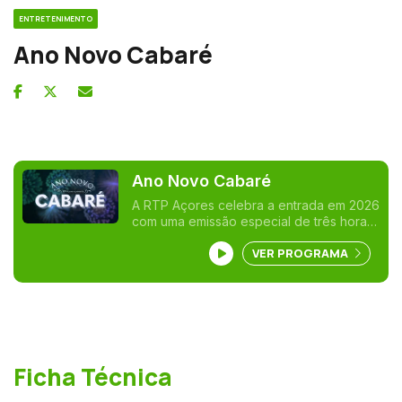
ENTRETENIMENTO
Ano Novo Cabaré
Ano Novo Cabaré
A RTP Açores celebra a entrada em 2026
com uma emissão especial de três horas,
em direto do emblemático Ateneu.
VER PROGRAMA
Apresentado por Vasco Pernes e Ana
Lopes, o programa reúne artistas,
momentos musicais ao vivo, entrevistas e
surpresas, num ambiente de proximidade
e celebração que reflete o espírito
festivo das ilhas. À meia-noite, em direto,
o fogo de artifício das Cidades de Ponta
Delgada, Angra do Heroísmo e Horta.
Ficha Técnica