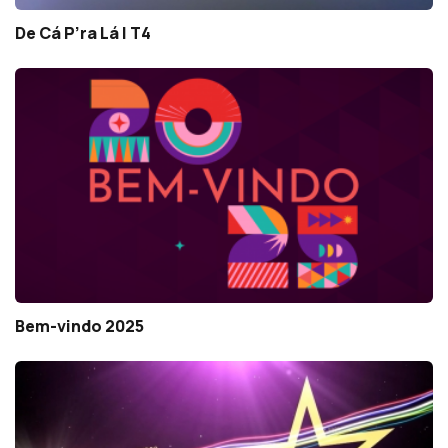
De Cá P’ra Lá | T4
Bem-vindo 2025