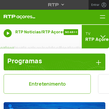
Entrar
Me
RTP Noticias/RTP Açores
NO AR
TV
RTP Açore
Programas
Entretenimento