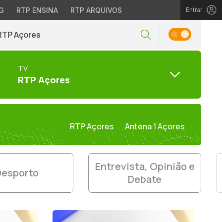
G
RTP ENSINA
RTP ARQUIVOS
Entrar
RTP Açores
TV
RTP Açores
RTP Açores
Antena 1 Açores
Entrevista, Opinião e
Desporto
Debate