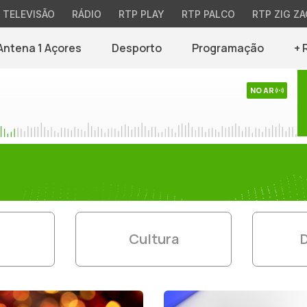
TELEVISÃO
RÁDIO
RTP PLAY
RTP PALCO
RTP ZIG ZA
Antena 1 Açores
Desporto
Programação
+ 
NO AR
Cultura