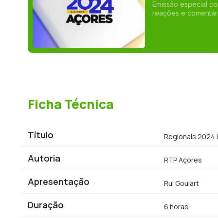
Emissão especial co
reações e comentári
Ficha Técnica
Título
Regionais 2024 | 
Autoria
RTP Açores
Apresentação
Rui Goulart
Duração
6 horas