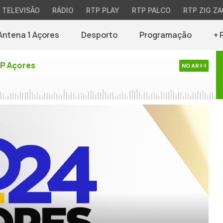
TELEVISÃO
RÁDIO
RTP PLAY
RTP PALCO
RTP ZIG ZA
Antena 1 Açores
Desporto
Programação
+ 
TP Açores
NO AR