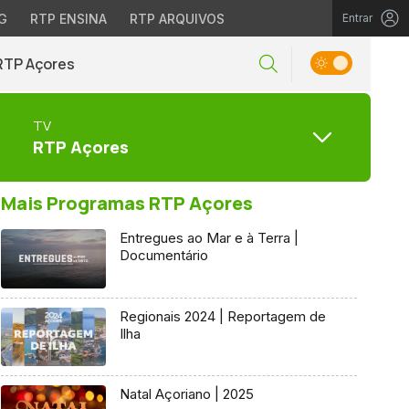
G
RTP ENSINA
RTP ARQUIVOS
Entrar
RTP Açores
TV
RTP Açores
Mais Programas RTP Açores
Entregues ao Mar e à Terra |
Documentário
Regionais 2024 | Reportagem de
Ilha
Natal Açoriano | 2025