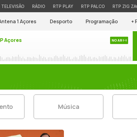
TELEVISÃO
RÁDIO
RTP PLAY
RTP PALCO
RTP ZIG ZA
Antena 1 Açores
Desporto
Programação
+ 
TP Açores
NO AR
ento
Música