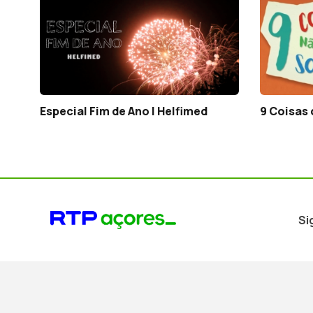
Especial Fim de Ano | Helfimed
9 Coisas 
Si