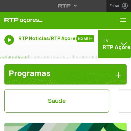
Entrar
Me
RTP Noticias/RTP Açores
NO AR
TV
RTP Açore
Programas
Saúde