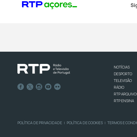
Si
NOTÍCIAS
DESPORTO
TELEVISÃO
RÁDIO
RTP ARQUIVO
RTP ENSINA
POLÍTICA DE PRIVACIDADE
POLÍTICA DE COOKIES
TERMOS E COND
|
|