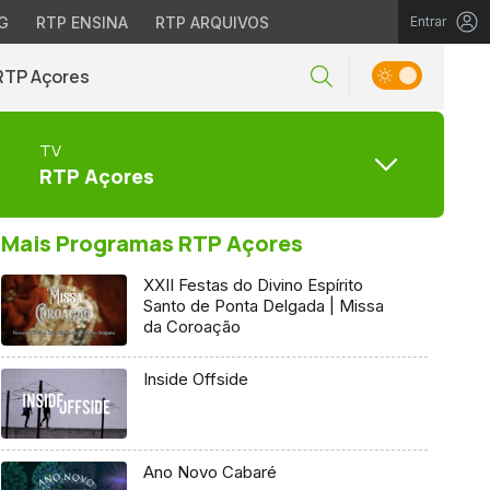
G
RTP ENSINA
RTP ARQUIVOS
Entrar
RTP Açores
TV
RTP Açores
Mais Programas RTP Açores
XXII Festas do Divino Espírito
Santo de Ponta Delgada | Missa
da Coroação
Inside Offside
Ano Novo Cabaré