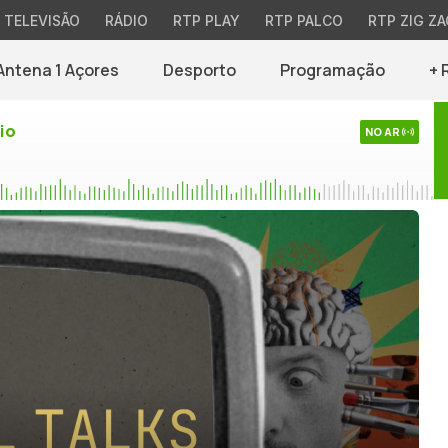
TELEVISÃO
RÁDIO
RTP PLAY
RTP PALCO
RTP ZIG ZA
Antena 1 Açores
Desporto
Programação
+ 
io
NO AR