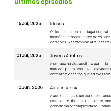
Últimos episódios
15 Jul, 2026
Idosos
Os idosos ocupam um lugar central na
memórias, transmissores de valores e
gerações. Mas também atravessam desafios significativos: solidão, perda de
autonomia, lutos sucessivos, altera
papel de cuidadores. Este episódio dos Mental Talks procura dar voz às
01 Jul, 2026
Jovens Adultos
experiências emocionais dos idosos,
intergeracionais e refletir sobre o i
A entrada na vida adulta, a partir do 
profissionais ou cuidadores informais. Pretende-se abrir espaço para diálo
marcada por expectativas elevadas e
mais humanos, compassivos e atentos à
enfrentam desafios que atravessam m
jornalista Rúben Medeiros e os conv
mercado de trabalho, a instabilidade
Catedrática de Psicologia da Univers
acesso à habitação e, muitas vezes,
10 Jun, 2026
Adolescência
reformada ▪ Sandra Ventura: Fotógra
Este episódio dos Mental Talks pro
pressões económicas, sociais e emo
A adolescência é um período intens
adultos, lançando luz sobre fenómen
emocionais, físicas e relacionais, o
ansiedade face ao futuro e a tensão
ganham maior complexidade. É também 
segurança financeira. Ao promover uma leitura clara e humanizada desta etapa, o