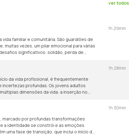
ver todos
1h 29min
 vida familiar e comunitária. São guardiões de
, muitas vezes, um pilar emocional para várias
ções na saúde e sobrecarga associada ao
1h 28min
 sublinhar a importância das relações
mpacto psicológico de quem cuida - seja família,
início da vida profissional, é frequentemente
gos
 incertezas profundas. Os jovens adultos
s necessidades desta fase da vida. Com o
últiplas dimensões da vida: a inserção no
idados: ▪ Teresa Medeiros: Professora
 laboral, o desemprego, a dificuldade de
idade dos Açores ▪ Gabriela Silva: Professora
 a ausência de uma rede de suporte sólida.
1h 30min
fa portuguesa
cura compreender de que forma estas
cionais impactam a saúde mental dos jovens
o, marcado por profundas transformações
os cada vez mais presentes como a solidão, a
nde a identidade se constrói e as emoções
 constante entre autonomia, identidade e
uma fase de transição, que inclui o início da