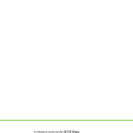
Instale a aplicação
RTP Play