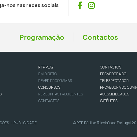
Facebook
Instagram
ga-nos nas redes sociais
Programação
Contactos
RTP PLAY
CONTACTOS
EM DIRETO
PROVEDORA DO
REVER PROGRAMAS
TELESPECTADOR
CONCURSOS
PROVEDORA DO OUVI
S
PERGUNTAS FREQUENTES
ACESSIBILIDADES
CONTACTOS
SATÉLITES
IÇÕES
PUBLICIDADE
© RTP, Rádio e Televisão de Portugal 2
|