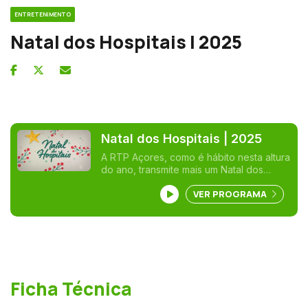
ENTRETENIMENTO
Natal dos Hospitais | 2025
Natal dos Hospitais | 2025
A RTP Açores, como é hábito nesta altura
do ano, transmite mais um Natal dos
Hospitais. Música e muito divertimento
VER PROGRAMA
são os 'condimentos' principais para
passar um final de tarde diferente com
um dos espetáculos mais antigos da RTP
Açores em parceria com o Açoriano
Oriental. Apresentação de Vasco Pernes.
Ficha Técnica