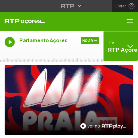
Entrar
Me
Parlamento Açores
NO AR
TV
RTP Açore
ver no