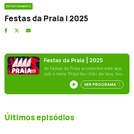
ENTRETENIMENTO
Festas da Praia | 2025
Festas da Praia | 2025
As Festas da Praia acontecem este ano
sob o tema 'Praia teu chão de lava, teu
saber a mar'. Uma frase que quer
VER PROGRAMA
transportar os que visitam a cidade a
recuar aos primórdios da sua existência,
através de um cortejo que tem como
imaginário a criação das ilhas açorianas.
Últimos episódios