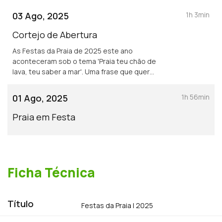
03 Ago, 2025
1h 3min
Cortejo de Abertura
As Festas da Praia de 2025 este ano
aconteceram sob o tema 'Praia teu chão de
lava, teu saber a mar'. Uma frase que quer
transportar os que visitam a cidade a recuar
aos primórdios da sua existência, através de
01 Ago, 2025
1h 56min
um cortejo que tem como imaginário a
criação das ilhas açorianas.
Praia em Festa
Ficha Técnica
Título
Festas da Praia | 2025