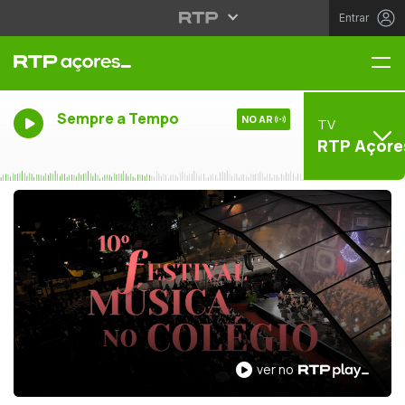
Entrar
Me
Sempre a Tempo
NO AR
TV
RTP Açore
ver no