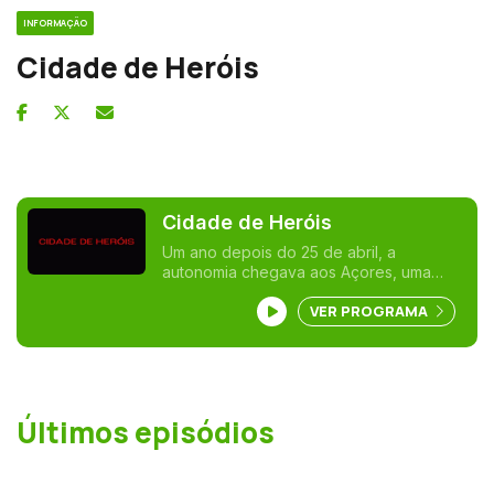
INFORMAÇÃO
Cidade de Heróis
Cidade de Heróis
Um ano depois do 25 de abril, a
autonomia chegava aos Açores, uma
região com uma identidade patrimonial
VER PROGRAMA
muito própria. Após a implementação do
organigrama de um novo governo,
começam a surgir as associações
culturais como o Instituto Histórico de
Angra. Baptista de Lima encabeça
estudos históricos e projetos de recolha
Últimos episódios
de objetos que integram o núcleo
fundador do Museu de Angra, da
Biblioteca Pública e do arquivo. Viviam-
se anos de grande atividade cultural e