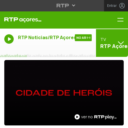
Entrar
Me
RTP Noticias/RTP Açores
NO AR
TV
RTP Açore
ver no