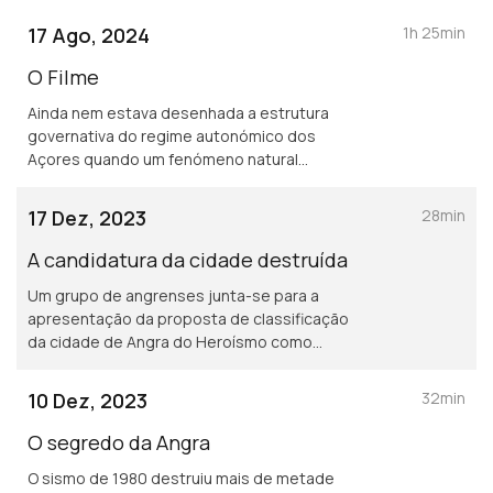
social na Cidade de Angra do Heroísmo.
17 Ago, 2024
1h 25min
Até que, no dia 1 de janeiro de 1980 a
cidade ficou destruída.
O Filme
Ainda nem estava desenhada a estrutura
governativa do regime autonómico dos
Açores quando um fenómeno natural
destruiu a cidade de Angra do Heroísmo e
arredores. Um ano depois do 25 de abril, a
17 Dez, 2023
28min
autonomia chegava aos Açores - uma região
com uma identidade patrimonial muito
A candidatura da cidade destruída
própria. Após a implementação do
Um grupo de angrenses junta-se para a
organigrama de um novo governo, começam
apresentação da proposta de classificação
a surgir as associações culturais como o
da cidade de Angra do Heroísmo como
Instituto Histórico de Angra. Viviam-se anos
Património Mundial. Mas Portugal nunca tinha
de grande atividade cultural e social na
apresentado uma candidatura à UNESCO e
Cidade de Angra do Heroísmo. Até que, no
10 Dez, 2023
32min
esta nunca tinha classificado um conjunto
dia 1 de janeiro de 1980 a cidade ficou
urbanístico, ainda para mais destruído.
destruída. Para evitar que a população
O segredo da Angra
abandonasse a ilha, foi preciso convencer o
O sismo de 1980 destruiu mais de metade
presidente dos EUA a não abrir fronteiras.