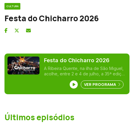
CULTURA
Festa do Chicharro 2026
Festa do Chicharro 2026
A Ribeira Quente, na ilha de São Miguel,
acolhe, entre 2 e 4 de julho, a 35ª edição
da Festa do Chicharro. O evento volta a
VER PROGRAMA
levar milhares de pessoas àquela
freguesia do concelho da Povoação
para três dias de praia, animação e muita
música. A RTP Açores acompanha os três
dias do festival, em direto.
Últimos episódios