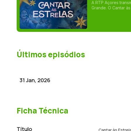
A RTP Açores transmi
Grande. O Cantar às Estrelas é uma manifestação cultural que reúne dezenas de
grupos das freguesi
particular da Lagoa
milhar de participan
Últimos episódios
31 Jan, 2026
Ficha Técnica
Título
Cantar às Estrel