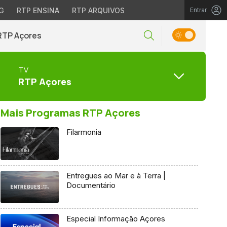
G
RTP ENSINA
RTP ARQUIVOS
Entrar
RTP Açores
TV
RTP Açores
Mais Programas RTP Açores
Filarmonia
Entregues ao Mar e à Terra |
Documentário
Especial Informação Açores