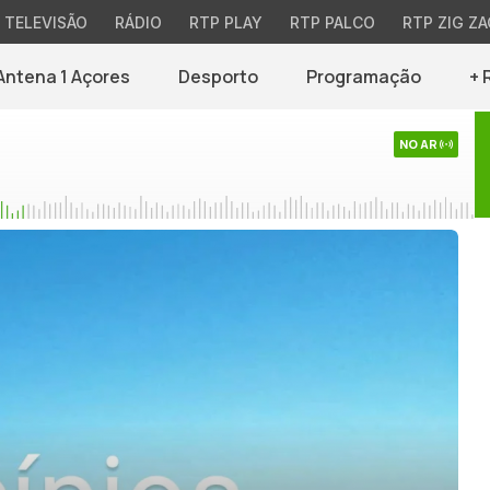
TELEVISÃO
RÁDIO
RTP PLAY
RTP PALCO
RTP ZIG ZA
Antena 1 Açores
Desporto
Programação
+ 
NO AR