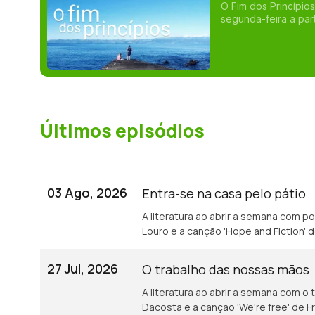
O Fim dos Princípios
segunda-feira a partir das
ao mesmo tempo que s
novos princípios. Em
busca pelo cumprimento do q
porta de entrada (o
para a sua própria exi
princípios leva-nos
excerto de uma pros
princípios que as palavras nos
Últimos episódios
onde as palavras no
03 Ago, 2026
Entra-se na casa pelo pátio
A literatura ao abrir a semana com p
Louro e a canção 'Hope and Fiction' 
27 Jul, 2026
O trabalho das nossas mãos
A literatura ao abrir a semana com o
Dacosta e a canção 'We're free' de Fr