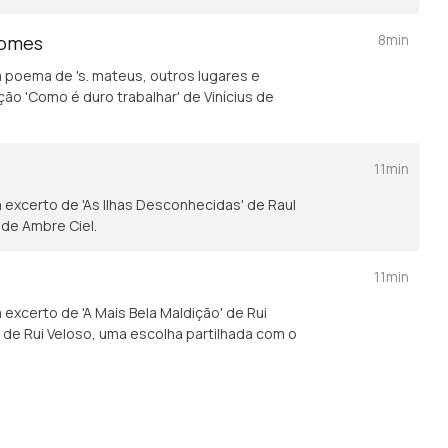
8min
nomes
m poema de 's. mateus, outros lugares e
ção 'Como é duro trabalhar' de Vinícius de
11min
m excerto de 'As Ilhas Desconhecidas' de Raul
 de Ambre Ciel.
11min
 excerto de 'A Mais Bela Maldição' de Rui
 de Rui Veloso, uma escolha partilhada com o