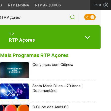
G
RTP ENSINA
RTP ARQUIVOS
Entrar
RTP Açores
TV
RTP Açores
Mais Programas RTP Açores
Conversas com Ciência
Santa Maria Blues – 20 Anos |
Documentário
O Clube dos Anos 60