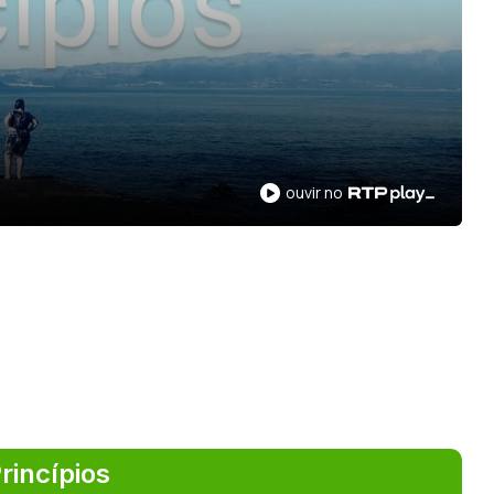
ouvir no
rincípios