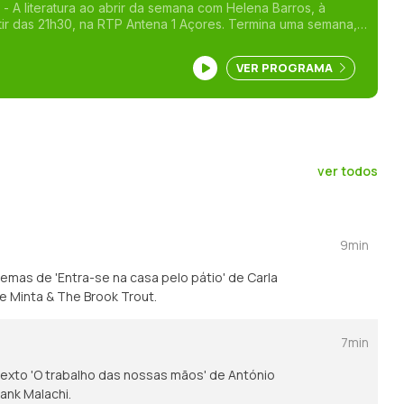
 - A literatura ao abrir da semana com Helena Barros, à
 21h30, na RTP Antena 1 Açores. Termina uma semana,
e inicia outra. É na beleza dos finais que se possibilitam
 última instância, vivemos com essa finalidade: a permanente
VER PROGRAMA
ue somos na novidade. Não será a literatura uma
u de saída) para que a humanidade continue a ter suporte
stência coletiva, emancipando essa consciência? O fim dos
 às leituras com Helena Barros: seja um conto, um poema ou
a, abrindo-se, assim, uma nova semana. E com ela tantos
 fazem crer possíveis. Estes são breves instantes
 silêncio são o eco do fim como princípio.
ver todos
9min
oemas de 'Entra-se na casa pelo pátio' de Carla
de Minta & The Brook Trout.
7min
 texto 'O trabalho das nossas mãos' de António
ank Malachi.