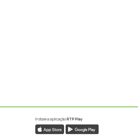
Instale a aplicação
RTP Play