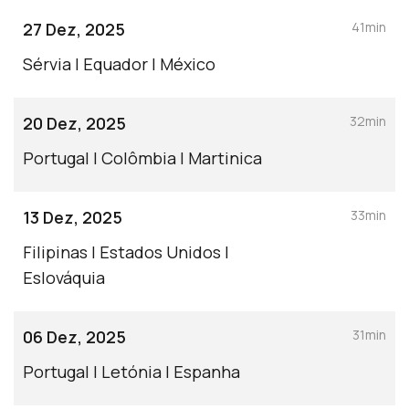
espetáculo, com foco na energia das
27 Dez, 2025
41min
performances e no ambiente
característico deste encontro
Sérvia | Equador | México
internacional.
20 Dez, 2025
32min
Portugal | Colômbia | Martinica
13 Dez, 2025
33min
Filipinas | Estados Unidos |
Eslováquia
06 Dez, 2025
31min
Portugal | Letónia | Espanha