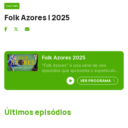
CULTURA
Folk Azores | 2025
Folk Azores 2025
"Folk Azores" é uma série de seis
episódios que apresenta o espetáculo
final da 39ª edição do festival, gravado a
VER PROGRAMA
17 de agosto no pavilhão municipal de
Angra do Heroísmo e que reuniu grupos
portugueses e delegações vindas da
Europa, América do Norte, América do
Sul e Ásia. A série acompanha as
atuações que marcaram a noite,
Últimos episódios
mostrando a diversidade de danças,
músicas e tradições presentes no
evento. Cada episódio oferece uma
visão organizada e completa do