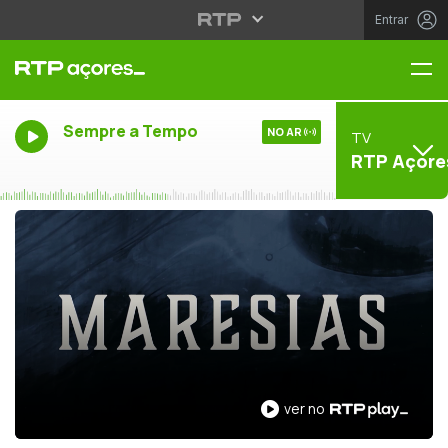
Entrar
Me
Sempre a Tempo
NO AR
TV
RTP Açore
ver no