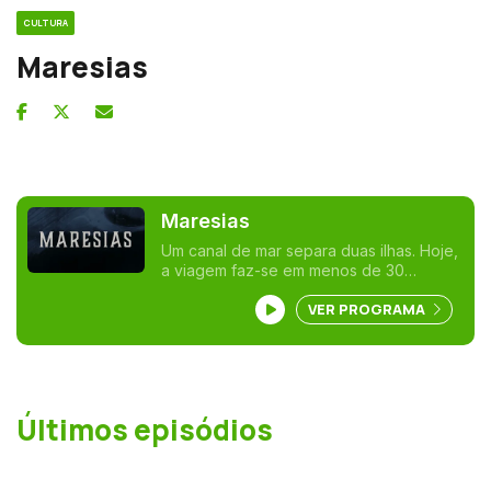
CULTURA
Maresias
Maresias
Um canal de mar separa duas ilhas. Hoje,
a viagem faz-se em menos de 30
minutos. Mas nem sempre foi assim.
VER PROGRAMA
Durante séculos, viveram-se histórias
mágicas nas travessias, em caíques. A
memória dos ilhéus aviva-se com o
perfume das algas na maré seca.
Chamam-lhe Maresias. Entre o aroma e o
marulhar, lembram os que morreram e os
Últimos episódios
heróis que sobreviveram."Maresias"
conta a epopeia de 400 anos de trocas
comerciais entre as duas ilhas.
Travessias heroicas de um povo que