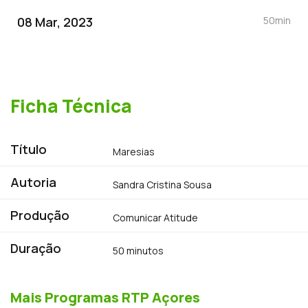
lutou contraventos e marés no transporte
08 Mar, 2023
50min
de carga pesada em caíques.
Ficha Técnica
Título
Maresias
Autoria
Sandra Cristina Sousa
Produção
Comunicar Atitude
Duração
50 minutos
Mais Programas RTP Açores