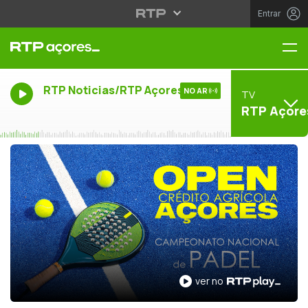
Entrar
Me
RTP Noticias/RTP Açores
NO AR
TV
RTP Açore
ver no