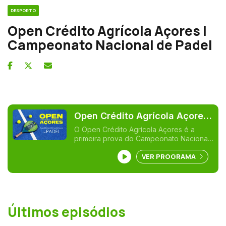
DESPORTO
Open Crédito Agrícola Açores |
Campeonato Nacional de Padel
Open Crédito Agrícola Açores
| Campeonato Nacional de
O Open Crédito Agrícola Açores é a
primeira prova do Campeonato Nacional
Padel
de Padel que se realiza no Azores Padel
VER PROGRAMA
Club. A competição realiza-se de 11 a 13
de outubro em Ponta Delgada, ilha de
São Miguel.
Últimos episódios