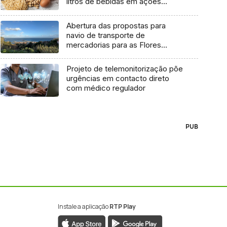
litros de bebidas em ações
inspetivas em 2025
Abertura das propostas para
navio de transporte de
mercadorias para as Flores
marcada para dia 11 de agosto
Projeto de telemonitorização põe
urgências em contacto direto
com médico regulador
PUB
Instale a aplicação
RTP Play