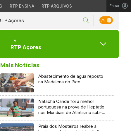
G
RTP ENSINA
RTP ARQUIVOS
Entrar
RTP Açores
TV
RTP Açores
Mais Notícias
Abastecimento de água reposto
na Madalena do Pico
Natacha Candé foi a melhor
portuguesa na prova de Heptatlo
nos Mundiais de Atletismo sub-
20
Praia dos Mosteiros reabre a