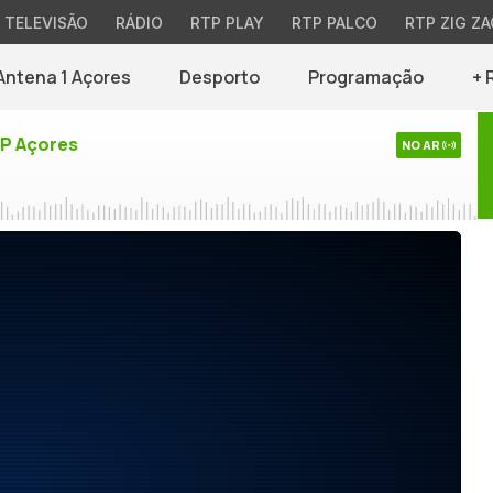
TELEVISÃO
RÁDIO
RTP PLAY
RTP PALCO
RTP ZIG ZA
Antena 1 Açores
Desporto
Programação
+ 
TP Açores
NO AR