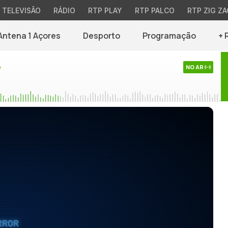
TELEVISÃO
RÁDIO
RTP PLAY
RTP PALCO
RTP ZIG ZA
Antena 1 Açores
Desporto
Programação
+ 
o
NO AR
RROR