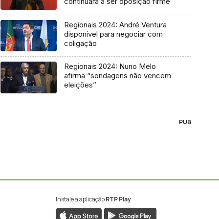
continuará a ser oposição firme
Regionais 2024: André Ventura
disponível para negociar com
coligação
Regionais 2024: Nuno Melo
afirma “sondagens não vencem
eleições”
PUB
Instale a aplicação
RTP Play