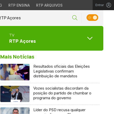
G
RTP ENSINA
RTP ARQUIVOS
Entrar
RTP Açores
TV
RTP Açores
Mais Notícias
Resultados oficiais das Eleições
Legislativas confirmam
distribuição de mandatos
Vozes socialistas discordam da
posição do partido de chumbar o
programa do governo
Líder do PSD recusa qualquer