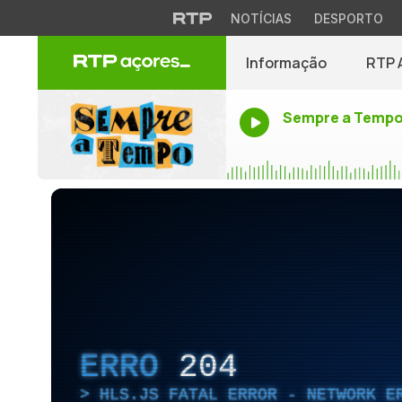
NOTÍCIAS
DESPORTO
Informação
RTP 
Sempre a Temp
ERRO
204
HLS.JS FATAL ERROR - NETWORK E