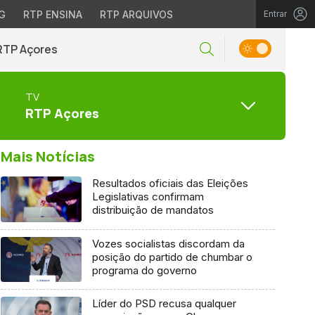
G
RTP ENSINA
RTP ARQUIVOS
Entrar
RTP Açores
TV
RTP Açores
Mais Notícias
Resultados oficiais das Eleições
Legislativas confirmam
distribuição de mandatos
Vozes socialistas discordam da
posição do partido de chumbar o
programa do governo
Líder do PSD recusa qualquer