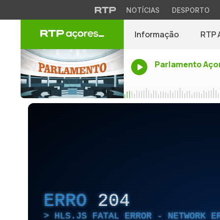
NOTÍCIAS
DESPORTO
Informação
RTP 
Parlamento Aço
ERRO
204
HLS.JS FATAL ERROR - NETWORK E