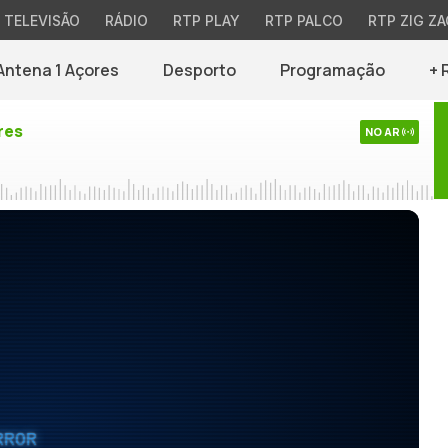
TELEVISÃO
RÁDIO
RTP PLAY
RTP PALCO
RTP ZIG ZA
Antena 1 Açores
Desporto
Programação
+ 
res
NO AR
RROR