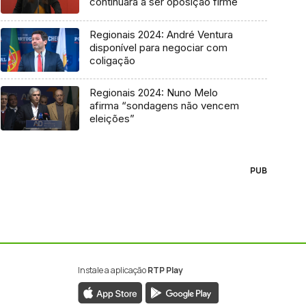
continuará a ser oposição firme
Regionais 2024: André Ventura
disponível para negociar com
coligação
Regionais 2024: Nuno Melo
afirma “sondagens não vencem
eleições”
PUB
Instale a aplicação
RTP Play