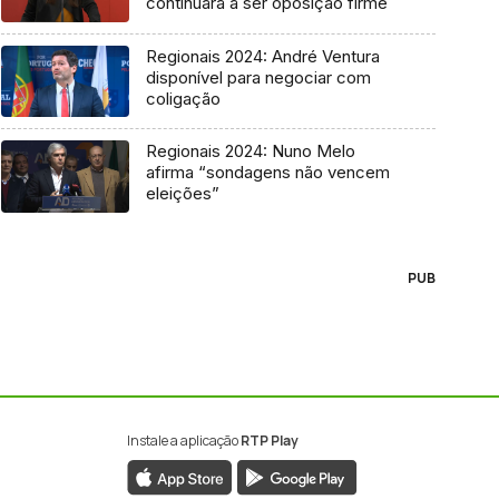
continuará a ser oposição firme
Regionais 2024: André Ventura
disponível para negociar com
coligação
Regionais 2024: Nuno Melo
afirma “sondagens não vencem
eleições”
PUB
Instale a aplicação
RTP Play