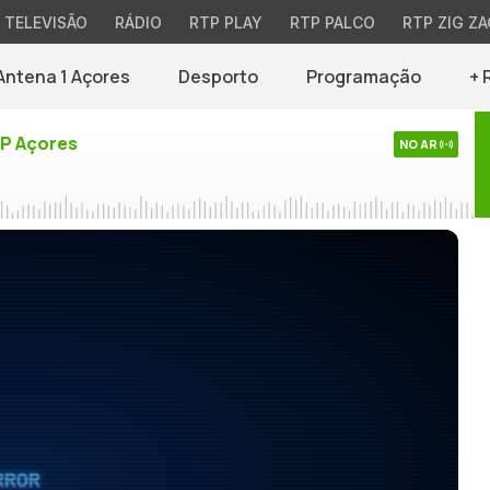
TELEVISÃO
RÁDIO
RTP PLAY
RTP PALCO
RTP ZIG ZA
Antena 1 Açores
Desporto
Programação
+ 
TP Açores
NO AR
RROR