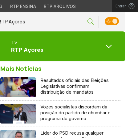
G
RTP ENSINA
RTP ARQUIVOS
Entrar
RTP Açores
TV
RTP Açores
Mais Notícias
Resultados oficiais das Eleições
Legislativas confirmam
distribuição de mandatos
Vozes socialistas discordam da
posição do partido de chumbar o
programa do governo
Líder do PSD recusa qualquer