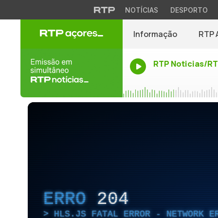
NOTÍCIAS
DESPORTO
Informação
RTP 
RTP Noticias/R
ERRO
204
HLS.JS FATAL ERROR - NETWORK E