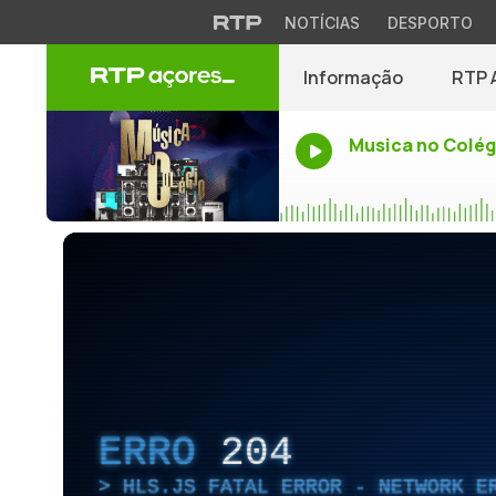
NOTÍCIAS
DESPORTO
Informação
RTP 
Musica no Colég
ERRO
204
HLS.JS FATAL ERROR - NETWORK E