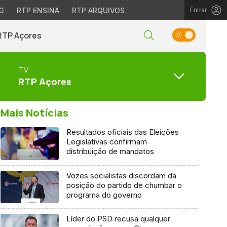
G
RTP ENSINA
RTP ARQUIVOS
Entrar
RTP Açores
TV
RTP Açores
Mais Notícias
Resultados oficiais das Eleições
Legislativas confirmam
distribuição de mandatos
Vozes socialistas discordam da
posição do partido de chumbar o
programa do governo
Líder do PSD recusa qualquer