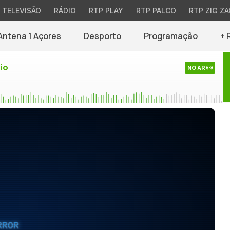
TELEVISÃO
RÁDIO
RTP PLAY
RTP PALCO
RTP ZIG ZA
Antena 1 Açores
Desporto
Programação
+ 
io
NO AR
RROR