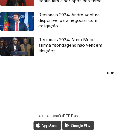
continuará a ser oposição firme
Regionais 2024: André Ventura
disponível para negociar com
coligação
Regionais 2024: Nuno Melo
afirma “sondagens não vencem
eleições”
PUB
Instale a aplicação
RTP Play