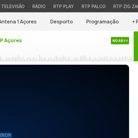
TELEVISÃO
RÁDIO
RTP PLAY
RTP PALCO
RTP ZIG ZA
Antena 1 Açores
Desporto
Programação
+ 
TP Açores
NO AR
RROR