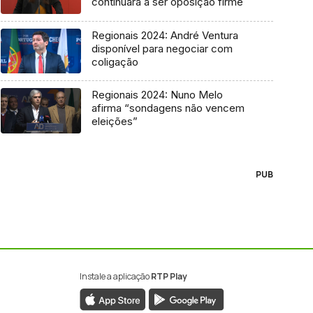
continuará a ser oposição firme
Regionais 2024: André Ventura
disponível para negociar com
coligação
Regionais 2024: Nuno Melo
afirma “sondagens não vencem
eleições”
PUB
Instale a aplicação
RTP Play