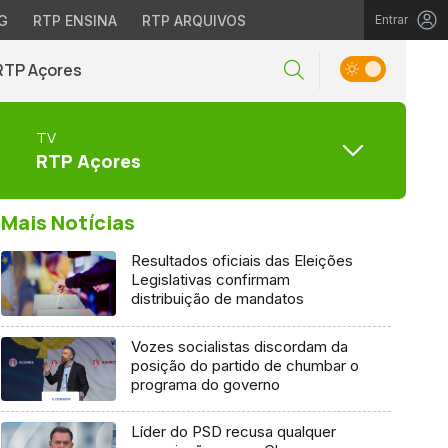
G
RTP ENSINA
RTP ARQUIVOS
Entrar
RTP Açores
TV
RTP Açores
Mais Notícias
Resultados oficiais das Eleições
Legislativas confirmam
distribuição de mandatos
Vozes socialistas discordam da
posição do partido de chumbar o
programa do governo
Líder do PSD recusa qualquer