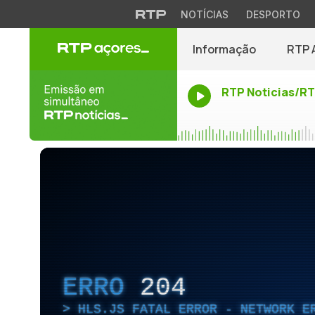
NOTÍCIAS
DESPORTO
Informação
RTP 
RTP Noticias/R
ERRO
204
HLS.JS FATAL ERROR - NETWORK E