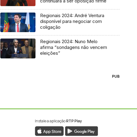
continuará a ser oposição firme
Regionais 2024: André Ventura
disponível para negociar com
coligação
Regionais 2024: Nuno Melo
afirma “sondagens não vencem
eleições”
PUB
Instale a aplicação
RTP Play