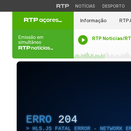
NOTÍCIAS
DESPORTO
Informação
RTP 
RTP Noticias/R
ERRO
204
HLS.JS FATAL ERROR - NETWORK E