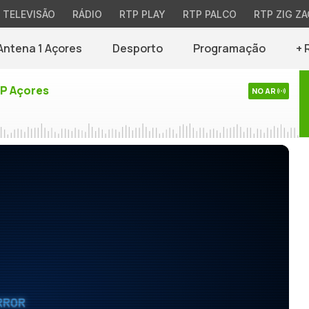
TELEVISÃO
RÁDIO
RTP PLAY
RTP PALCO
RTP ZIG ZA
Antena 1 Açores
Desporto
Programação
+ 
TP Açores
NO AR
RROR