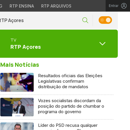
G
RTP ENSINA
RTP ARQUIVOS
Entrar
RTP Açores
TV
RTP Açores
Mais Notícias
Resultados oficiais das Eleições
Legislativas confirmam
distribuição de mandatos
Vozes socialistas discordam da
posição do partido de chumbar o
programa do governo
Líder do PSD recusa qualquer