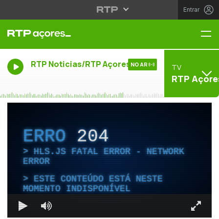
Entrar
Me
RTP Noticias/RTP Açores
NO AR
TV
RTP Açore
ERRO
204
HLS.JS FATAL ERROR - NETWORK
ERROR
ESTE CONTEÚDO ESTÁ NESTE
MOMENTO INDISPONÍVEL