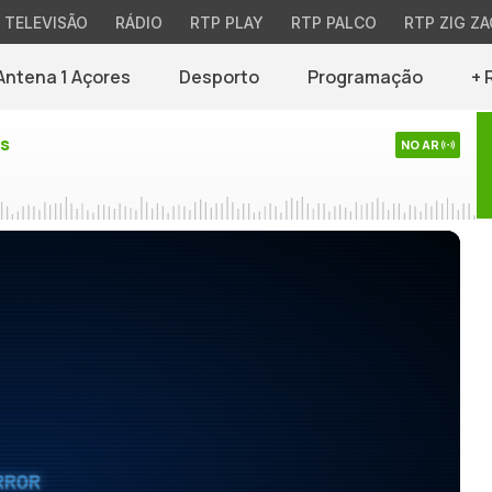
TELEVISÃO
RÁDIO
RTP PLAY
RTP PALCO
RTP ZIG ZA
Antena 1 Açores
Desporto
Programação
+ 
es
NO AR
RROR