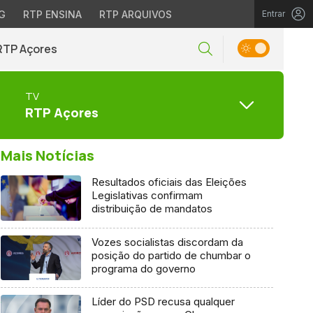
G
RTP ENSINA
RTP ARQUIVOS
Entrar
RTP Açores
TV
RTP Açores
Mais Notícias
Resultados oficiais das Eleições
Legislativas confirmam
distribuição de mandatos
Vozes socialistas discordam da
posição do partido de chumbar o
programa do governo
Líder do PSD recusa qualquer