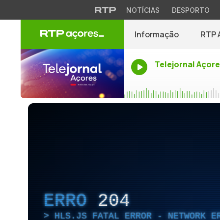
NOTÍCIAS
DESPORTO
Informação
RTP 
Telejornal Açor
ERRO
204
HLS.JS FATAL ERROR - NETWORK E