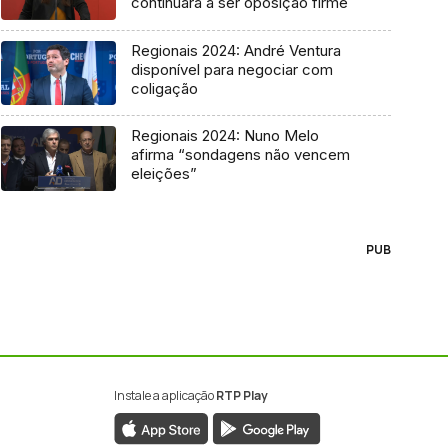
continuará a ser oposição firme
Regionais 2024: André Ventura
disponível para negociar com
coligação
Regionais 2024: Nuno Melo
afirma “sondagens não vencem
eleições”
PUB
Instale a aplicação
RTP Play