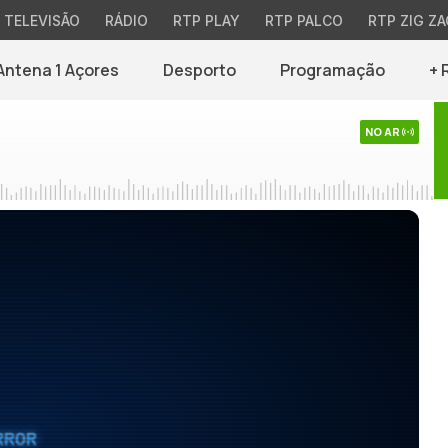
TELEVISÃO
RÁDIO
RTP PLAY
RTP PALCO
RTP ZIG ZA
Antena 1 Açores
Desporto
Programação
+ 
NO AR
RROR