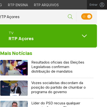
G
RTP ENSINA
RTP ARQUIVOS
Entrar
RTP Açores
TV
RTP Açores
Mais Notícias
Resultados oficiais das Eleições
Legislativas confirmam
distribuição de mandatos
Vozes socialistas discordam da
posição do partido de chumbar o
programa do governo
Líder do PSD recusa qualquer