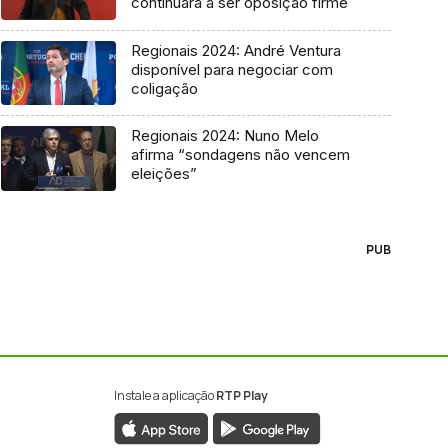
continuará a ser oposição firme
Regionais 2024: André Ventura
disponível para negociar com
coligação
Regionais 2024: Nuno Melo
afirma “sondagens não vencem
eleições”
PUB
Instale a aplicação
RTP Play