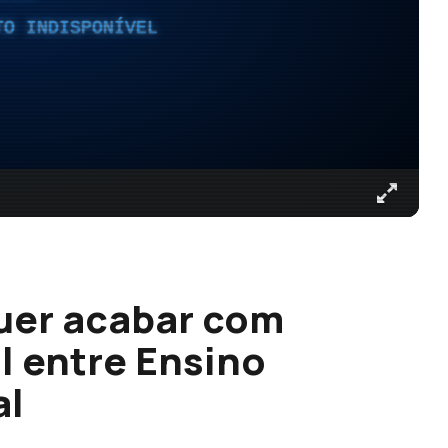
TO INDISPONÍVEL
quer acabar com
l entre Ensino
al