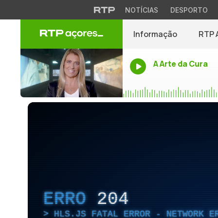
NOTÍCIAS
DESPORTO
Informação
RTP 
A Arte da Cura
ERRO
204
HLS.JS FATAL ERROR - NETWORK E