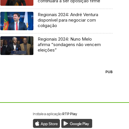
continuará a ser oposição firme
Regionais 2024: André Ventura
disponível para negociar com
coligação
Regionais 2024: Nuno Melo
afirma “sondagens não vencem
eleições”
PUB
Instale a aplicação
RTP Play