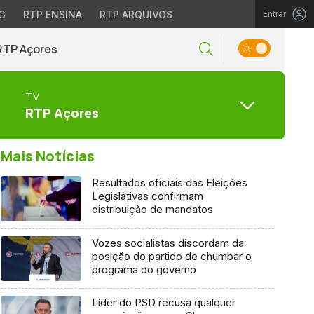
G
RTP ENSINA
RTP ARQUIVOS
Entrar
RTP Açores
TV
RTP Açores
Mais Notícias
Resultados oficiais das Eleições
Legislativas confirmam
distribuição de mandatos
Vozes socialistas discordam da
posição do partido de chumbar o
programa do governo
Líder do PSD recusa qualquer