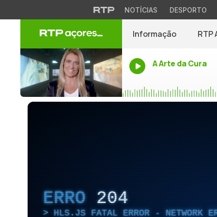
NOTÍCIAS
DESPORTO
Informação
RTP 
A Arte da Cura
ERRO
204
HLS.JS FATAL ERROR - NETWORK E