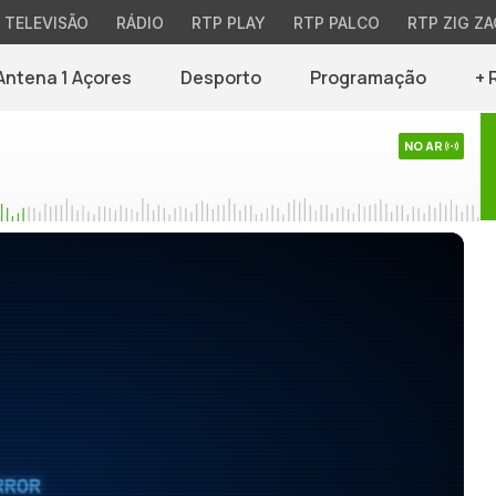
TELEVISÃO
RÁDIO
RTP PLAY
RTP PALCO
RTP ZIG ZA
Antena 1 Açores
Desporto
Programação
+ 
NO AR
RROR