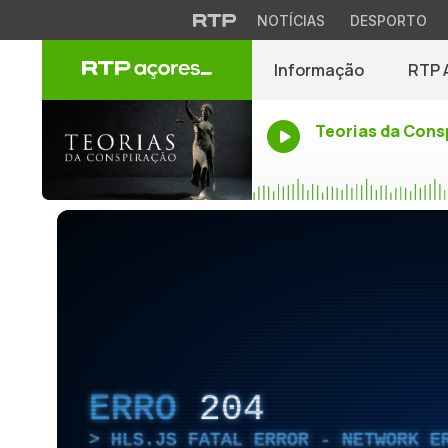
NOTÍCIAS
DESPORTO
Informação
RTP 
Teorias da Cons
ERRO
204
HLS.JS FATAL ERROR - NETWORK E