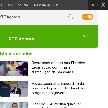
G
RTP ENSINA
RTP ARQUIVOS
Entrar
RTP Açores
TV
RTP Açores
Mais Notícias
Resultados oficiais das Eleições
Legislativas confirmam
distribuição de mandatos
Vozes socialistas discordam da
posição do partido de chumbar o
programa do governo
Líder do PSD recusa qualquer