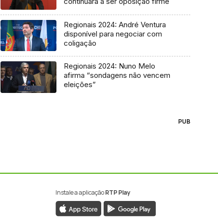
continuará a ser oposição firme
Regionais 2024: André Ventura
disponível para negociar com
coligação
Regionais 2024: Nuno Melo
afirma “sondagens não vencem
eleições”
PUB
Instale a aplicação
RTP Play