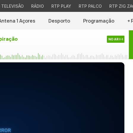
TELEVISÃO
RÁDIO
RTP PLAY
RTP PALCO
RTP ZIG ZA
Antena 1 Açores
Desporto
Programação
+ 
piração
NO AR
RROR