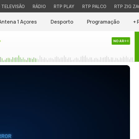
TELEVISÃO
RÁDIO
RTP PLAY
RTP PALCO
RTP ZIG ZA
Antena 1 Açores
Desporto
Programação
+ 
o
NO AR
RROR