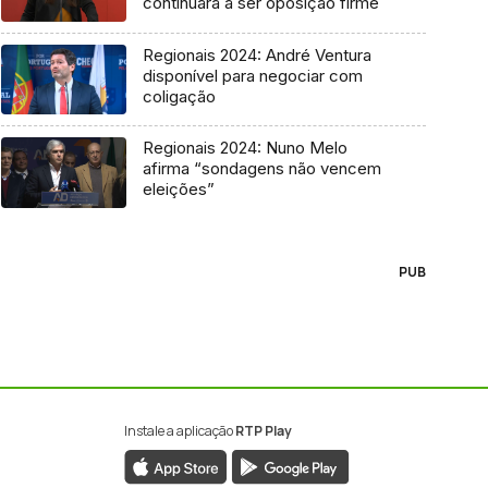
continuará a ser oposição firme
Regionais 2024: André Ventura
disponível para negociar com
coligação
Regionais 2024: Nuno Melo
afirma “sondagens não vencem
eleições”
PUB
Instale a aplicação
RTP Play