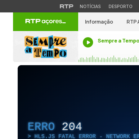
NOTÍCIAS
DESPORTO
Informação
RTP 
Sempre a Temp
ERRO
204
HLS.JS FATAL ERROR - NETWORK E