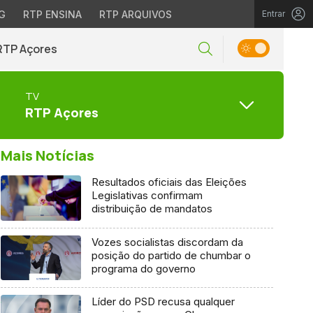
G
RTP ENSINA
RTP ARQUIVOS
Entrar
RTP Açores
TV
RTP Açores
Mais Notícias
Resultados oficiais das Eleições
Legislativas confirmam
distribuição de mandatos
Vozes socialistas discordam da
posição do partido de chumbar o
programa do governo
Líder do PSD recusa qualquer