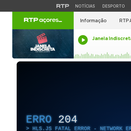
NOTÍCIAS
DESPORTO
Informação
RTP 
Janela Indiscret
ERRO
204
HLS.JS FATAL ERROR - NETWORK E