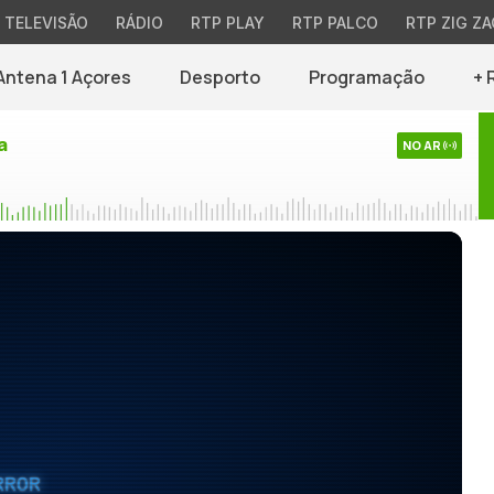
TELEVISÃO
RÁDIO
RTP PLAY
RTP PALCO
RTP ZIG ZA
Antena 1 Açores
Desporto
Programação
+ 
a
NO AR
RROR