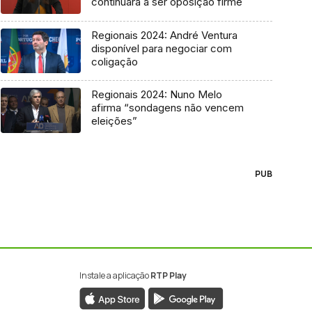
continuará a ser oposição firme
Regionais 2024: André Ventura
disponível para negociar com
coligação
Regionais 2024: Nuno Melo
afirma “sondagens não vencem
eleições”
PUB
Instale a aplicação
RTP Play