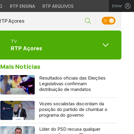
G
RTP ENSINA
RTP ARQUIVOS
Entrar
RTP Açores
TV
RTP Açores
Mais Notícias
Resultados oficiais das Eleições
Legislativas confirmam
distribuição de mandatos
Vozes socialistas discordam da
posição do partido de chumbar o
programa do governo
Líder do PSD recusa qualquer