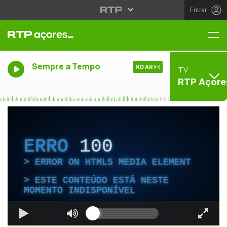
Entrar
Me
Sempre a Tempo
NO AR
TV
RTP Açore
ERRO
100
ERROR ON HTML5 MEDIA ELEMENT
ESTE CONTEÚDO ESTÁ NESTE
MOMENTO INDISPONÍVEL