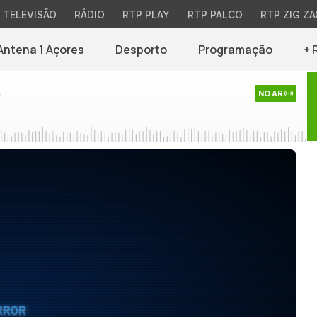
TELEVISÃO
RÁDIO
RTP PLAY
RTP PALCO
RTP ZIG ZA
Antena 1 Açores
Desporto
Programação
+ 
s
NO AR
RROR