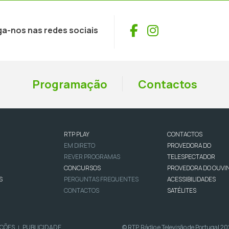
Facebook
Instagram
ga-nos nas redes sociais
Programação
Contactos
RTP PLAY
CONTACTOS
EM DIRETO
PROVEDORA DO
REVER PROGRAMAS
TELESPECTADOR
CONCURSOS
PROVEDORA DO OUVI
S
PERGUNTAS FREQUENTES
ACESSIBILIDADES
CONTACTOS
SATÉLITES
IÇÕES
PUBLICIDADE
© RTP, Rádio e Televisão de Portugal 2
|