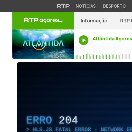
NOTÍCIAS
DESPORTO
Informação
RTP 
Atlântida Açore
ERRO
204
HLS.JS FATAL ERROR - NETWORK E