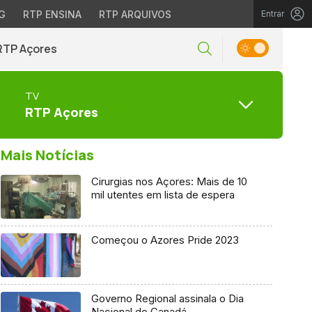
G
RTP ENSINA
RTP ARQUIVOS
Entrar
RTP Açores
TV
RTP Açores
Mais Notícias
Cirurgias nos Açores: Mais de 10
mil utentes em lista de espera
Começou o Azores Pride 2023
Governo Regional assinala o Dia
Nacional do Canadá