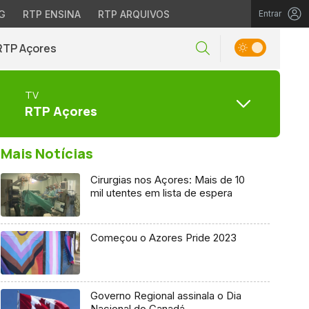
G
RTP ENSINA
RTP ARQUIVOS
Entrar
RTP Açores
TV
RTP Açores
Mais Notícias
Cirurgias nos Açores: Mais de 10
mil utentes em lista de espera
Começou o Azores Pride 2023
Governo Regional assinala o Dia
Nacional do Canadá