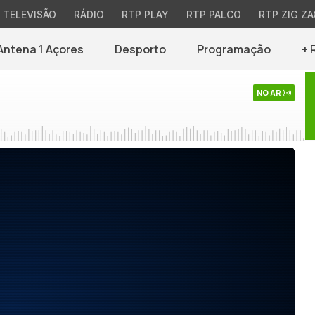
TELEVISÃO
RÁDIO
RTP PLAY
RTP PALCO
RTP ZIG ZA
Antena 1 Açores
Desporto
Programação
+ 
NO AR