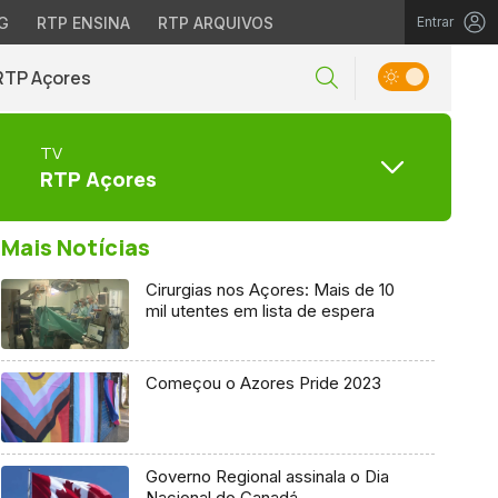
G
RTP ENSINA
RTP ARQUIVOS
Entrar
RTP Açores
TV
RTP Açores
Mais Notícias
Cirurgias nos Açores: Mais de 10
mil utentes em lista de espera
Começou o Azores Pride 2023
Governo Regional assinala o Dia
Nacional do Canadá