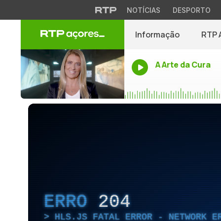
NOTÍCIAS
DESPORTO
Informação
RTP 
A Arte da Cura
ERRO
204
HLS.JS FATAL ERROR - NETWORK E