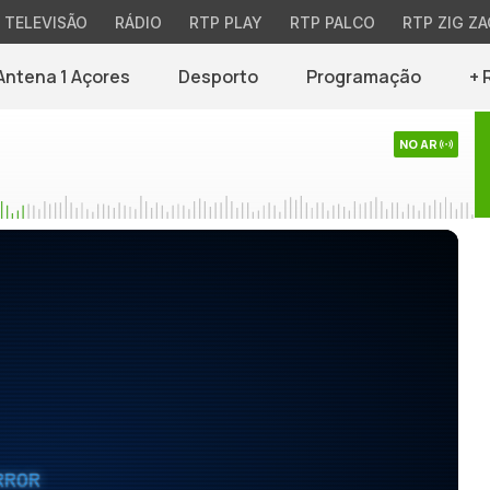
TELEVISÃO
RÁDIO
RTP PLAY
RTP PALCO
RTP ZIG ZA
Antena 1 Açores
Desporto
Programação
+ 
NO AR
RROR