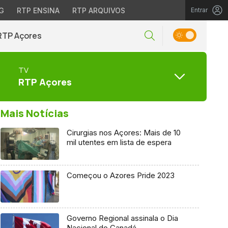
G
RTP ENSINA
RTP ARQUIVOS
Entrar
RTP Açores
TV
RTP Açores
Mais Notícias
Cirurgias nos Açores: Mais de 10
mil utentes em lista de espera
Começou o Azores Pride 2023
Governo Regional assinala o Dia
Nacional do Canadá