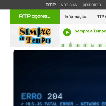
NOTÍCIAS
DESPORTO
Informação
RTP 
Sempre a Temp
ERRO
204
HLS.JS FATAL ERROR - NETWORK E