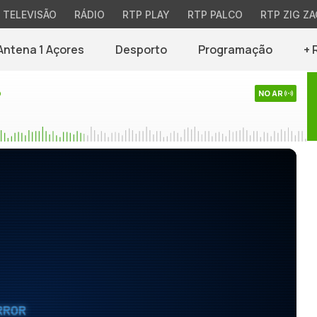
TELEVISÃO
RÁDIO
RTP PLAY
RTP PALCO
RTP ZIG ZA
Antena 1 Açores
Desporto
Programação
+ 
o
NO AR
RROR