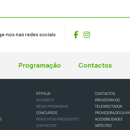
Facebook
Instagram
ga-nos nas redes sociais
Programação
Contactos
RTP PLAY
CONTACTOS
EM DIRETO
PROVEDORA DO
REVER PROGRAMAS
TELESPECTADOR
CONCURSOS
PROVEDORA DO OUVI
S
PERGUNTAS FREQUENTES
ACESSIBILIDADES
CONTACTOS
SATÉLITES