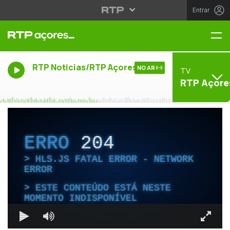
Entrar
Me
RTP Noticias/RTP Açores
NO AR
TV
RTP Açore
ERRO
204
HLS.JS FATAL ERROR - NETWORK
ERROR
ESTE CONTEÚDO ESTÁ NESTE
MOMENTO INDISPONÍVEL