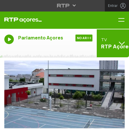
Entrar
Me
Parlamento Açores
NO AR
TV
RTP Açore