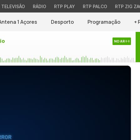
TELEVISÃO
RÁDIO
RTP PLAY
RTP PALCO
RTP ZIG ZA
Antena 1 Açores
Desporto
Programação
+ 
io
NO AR
RROR