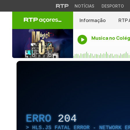
NOTÍCIAS
DESPORTO
Informação
RTP 
Musica no Colég
ERRO
204
HLS.JS FATAL ERROR - NETWORK E