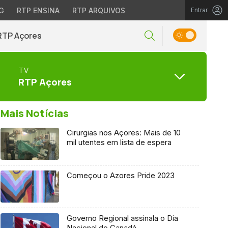
G
RTP ENSINA
RTP ARQUIVOS
Entrar
RTP Açores
TV
RTP Açores
Mais Notícias
Cirurgias nos Açores: Mais de 10
mil utentes em lista de espera
Começou o Azores Pride 2023
Governo Regional assinala o Dia
Nacional do Canadá