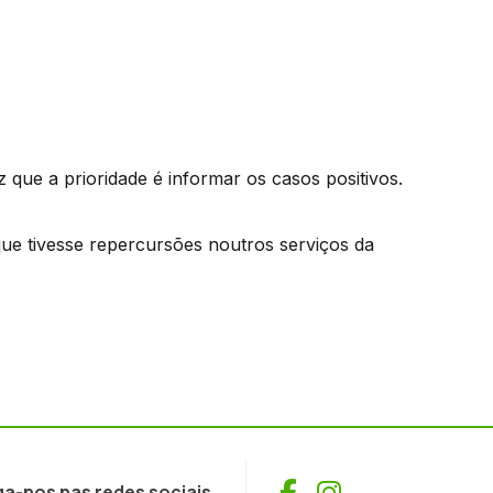
 que a prioridade é informar os casos positivos.
ue tivesse repercursões noutros serviços da
Facebook
Instagram
ga-nos nas redes sociais