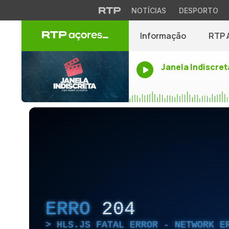
NOTÍCIAS
DESPORTO
Informação
RTP 
Janela Indiscret
ERRO
204
HLS.JS FATAL ERROR - NETWORK E