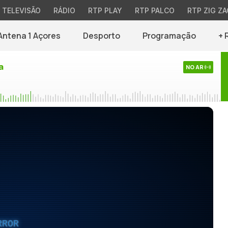
TELEVISÃO
RÁDIO
RTP PLAY
RTP PALCO
RTP ZIG ZA
Antena 1 Açores
Desporto
Programação
+ 
a
NO AR
RROR