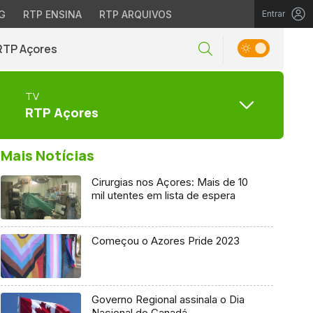
G
RTP ENSINA
RTP ARQUIVOS
Entrar
RTP Açores
TV
RTP Açores
Mais Notícias
Cirurgias nos Açores: Mais de 10
mil utentes em lista de espera
Começou o Azores Pride 2023
Governo Regional assinala o Dia
Nacional do Canadá