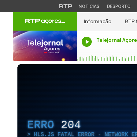
NOTÍCIAS
DESPORTO
Informação
RTP 
Telejornal Açor
ERRO
204
HLS.JS FATAL ERROR - NETWORK E