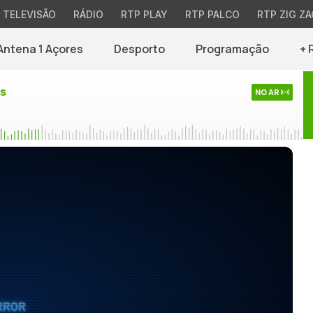
TELEVISÃO
RÁDIO
RTP PLAY
RTP PALCO
RTP ZIG ZA
Antena 1 Açores
Desporto
Programação
+ 
es
NO AR
RROR