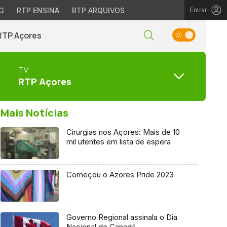
G
RTP ENSINA
RTP ARQUIVOS
Entrar
RTP Açores
TV
RTP Açores
Mais Notícias
Cirurgias nos Açores: Mais de 10
mil utentes em lista de espera
Começou o Azores Pride 2023
Governo Regional assinala o Dia
Nacional do Canadá