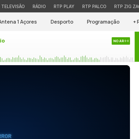
TELEVISÃO
RÁDIO
RTP PLAY
RTP PALCO
RTP ZIG ZA
Antena 1 Açores
Desporto
Programação
+ 
io
NO AR
RROR