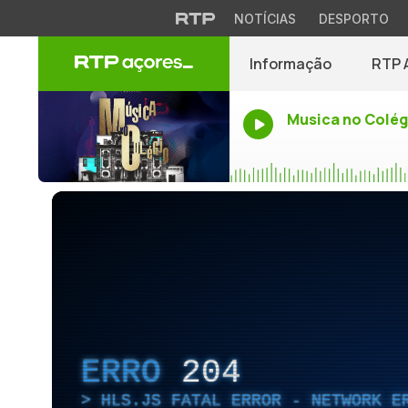
NOTÍCIAS
DESPORTO
Informação
RTP 
Musica no Colég
ERRO
204
HLS.JS FATAL ERROR - NETWORK E