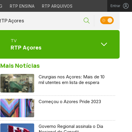
G
RTP ENSINA
RTP ARQUIVOS
Entrar
RTP Açores
TV
RTP Açores
Mais Notícias
Cirurgias nos Açores: Mais de 10
mil utentes em lista de espera
Começou o Azores Pride 2023
Governo Regional assinala o Dia
Nacional do Canadá