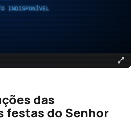
TO INDISPONÍVEL
uções das
s festas do Senhor
)