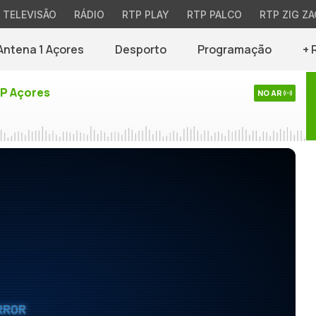
TELEVISÃO
RÁDIO
RTP PLAY
RTP PALCO
RTP ZIG ZA
Antena 1 Açores
Desporto
Programação
+ 
TP Açores
NO AR
RROR