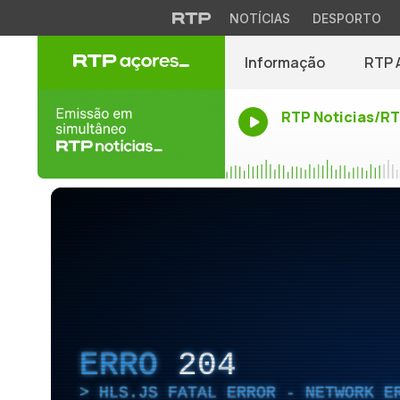
NOTÍCIAS
DESPORTO
Informação
RTP 
RTP Noticias/R
ERRO
204
HLS.JS FATAL ERROR - NETWORK E