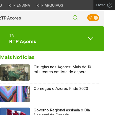
G
RTP ENSINA
RTP ARQUIVOS
Entrar
RTP Açores
TV
RTP Açores
Mais Notícias
Cirurgias nos Açores: Mais de 10
mil utentes em lista de espera
Começou o Azores Pride 2023
Governo Regional assinala o Dia
Nacional do Canadá