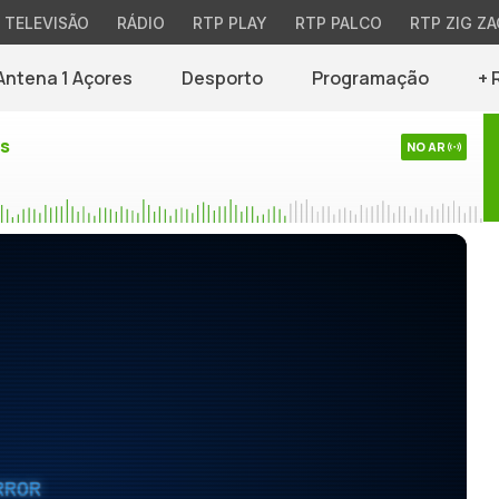
TELEVISÃO
RÁDIO
RTP PLAY
RTP PALCO
RTP ZIG ZA
Antena 1 Açores
Desporto
Programação
+ 
es
NO AR
RROR