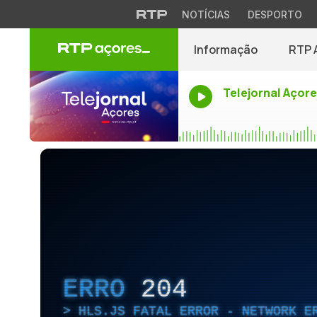
NOTÍCIAS
DESPORTO
Informação
RTP 
Telejornal Açor
ERRO
204
HLS.JS FATAL ERROR - NETWORK E