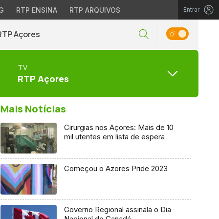
G
RTP ENSINA
RTP ARQUIVOS
Entrar
RTP Açores
TV
RTP Açores
Mais Notícias
Cirurgias nos Açores: Mais de 10
mil utentes em lista de espera
Começou o Azores Pride 2023
Governo Regional assinala o Dia
Nacional do Canadá