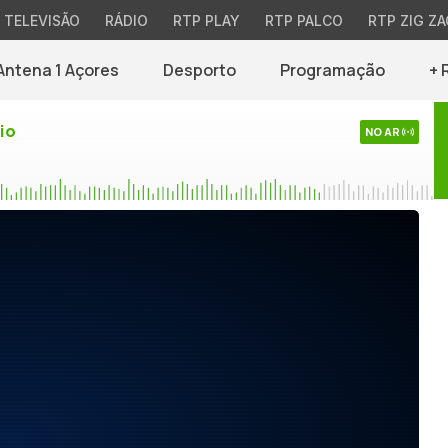
TELEVISÃO
RÁDIO
RTP PLAY
RTP PALCO
RTP ZIG ZA
Antena 1 Açores
Desporto
Programação
+ 
io
NO AR