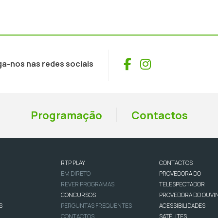
Facebook
Instagram
ga-nos nas redes sociais
Programação
Contactos
RTP PLAY
CONTACTOS
EM DIRETO
PROVEDORA DO
REVER PROGRAMAS
TELESPECTADOR
CONCURSOS
PROVEDORA DO OUVI
S
PERGUNTAS FREQUENTES
ACESSIBILIDADES
CONTACTOS
SATÉLITES