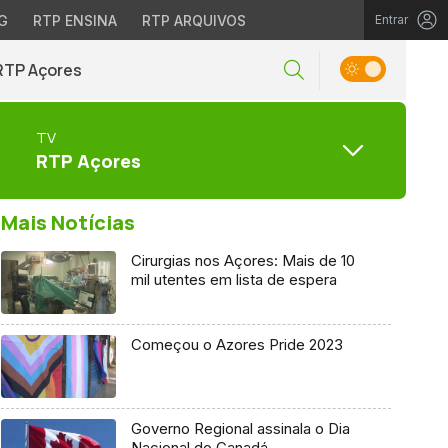
G
RTP ENSINA
RTP ARQUIVOS
Entrar
RTP Açores
TV
RTP Açores
Mais Notícias
Cirurgias nos Açores: Mais de 10
mil utentes em lista de espera
Começou o Azores Pride 2023
Governo Regional assinala o Dia
Nacional do Canadá