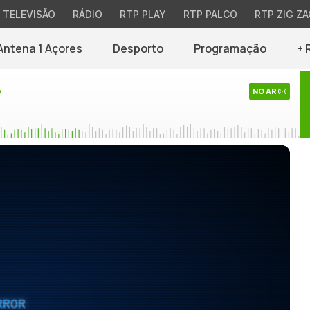
TELEVISÃO
RÁDIO
RTP PLAY
RTP PALCO
RTP ZIG ZA
Antena 1 Açores
Desporto
Programação
+ 
o
NO AR
RROR