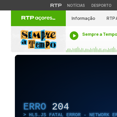
NOTÍCIAS
DESPORTO
Informação
RTP 
Sempre a Temp
ERRO
204
HLS.JS FATAL ERROR - NETWORK E