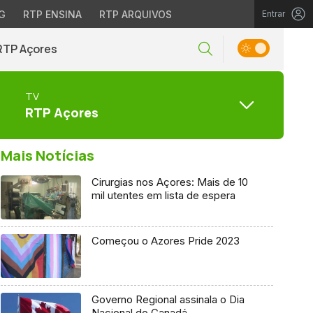
G
RTP ENSINA
RTP ARQUIVOS
Entrar
RTP Açores
TV
RTP Açores
Mais Notícias
Cirurgias nos Açores: Mais de 10
mil utentes em lista de espera
Começou o Azores Pride 2023
Governo Regional assinala o Dia
Nacional do Canadá