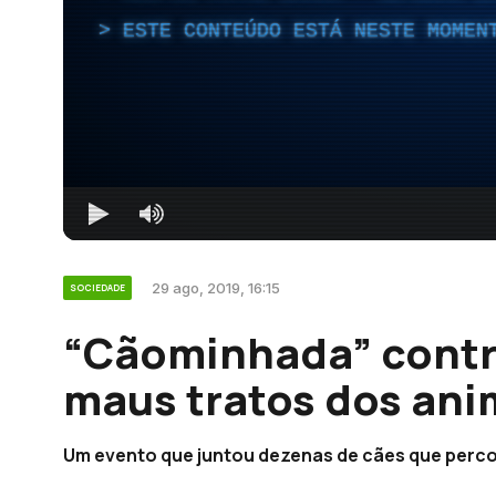
ESTE CONTEÚDO ESTÁ NESTE MOMEN
29 ago, 2019, 16:15
SOCIEDADE
“Cãominhada” contr
maus tratos dos ani
Um evento que juntou dezenas de cães que perc