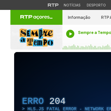
NOTÍCIAS
DESPORTO
Informação
RTP 
Sempre a Temp
ERRO
204
HLS.JS FATAL ERROR - NETWORK E