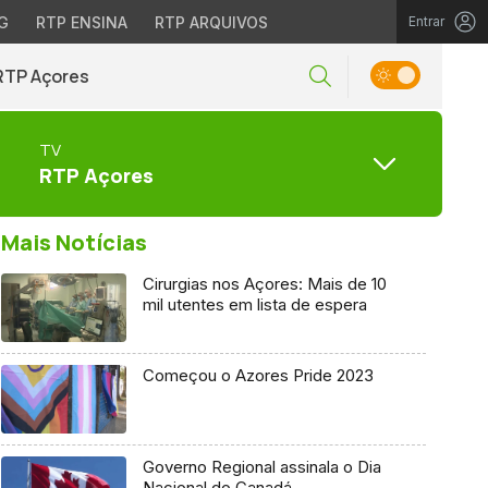
G
RTP ENSINA
RTP ARQUIVOS
Entrar
RTP Açores
TV
RTP Açores
Mais Notícias
Cirurgias nos Açores: Mais de 10
mil utentes em lista de espera
Começou o Azores Pride 2023
Governo Regional assinala o Dia
Nacional do Canadá