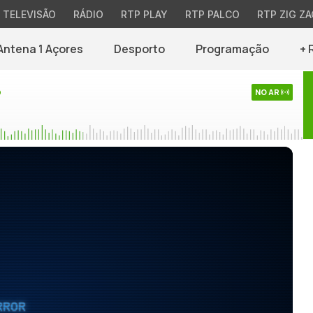
TELEVISÃO
RÁDIO
RTP PLAY
RTP PALCO
RTP ZIG ZA
Antena 1 Açores
Desporto
Programação
+ 
o
NO AR
RROR