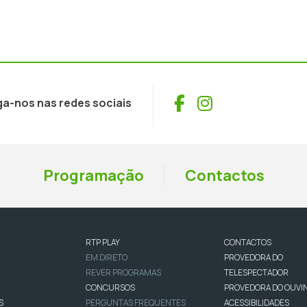
Facebook
Instagram
ga-nos nas redes sociais
Programação
Contactos
RTP PLAY
CONTACTOS
EM DIRETO
PROVEDORA DO
REVER PROGRAMAS
TELESPECTADOR
CONCURSOS
PROVEDORA DO OUVI
S
PERGUNTAS FREQUENTES
ACESSIBILIDADES