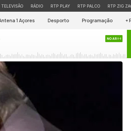
TELEVISÃO
RÁDIO
RTP PLAY
RTP PALCO
RTP ZIG ZA
Antena 1 Açores
Desporto
Programação
+ 
s
NO AR