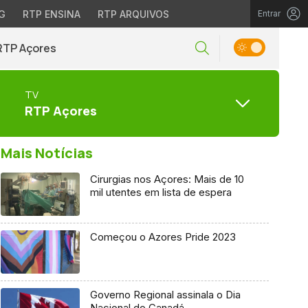
G
RTP ENSINA
RTP ARQUIVOS
Entrar
RTP Açores
TV
RTP Açores
Mais Notícias
Cirurgias nos Açores: Mais de 10
mil utentes em lista de espera
Começou o Azores Pride 2023
Governo Regional assinala o Dia
Nacional do Canadá