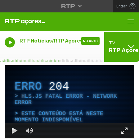
Entrar
Me
RTP Noticias/RTP Açores
NO AR
TV
RTP Açore
ERRO
204
HLS.JS FATAL ERROR - NETWORK
ERROR
ESTE CONTEÚDO ESTÁ NESTE
MOMENTO INDISPONÍVEL