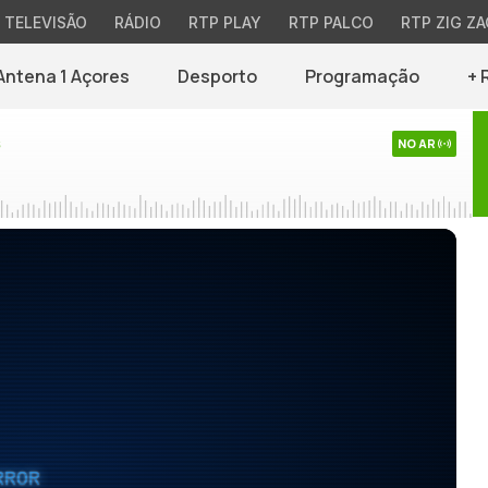
TELEVISÃO
RÁDIO
RTP PLAY
RTP PALCO
RTP ZIG ZA
Antena 1 Açores
Desporto
Programação
+ 
s
NO AR
RROR