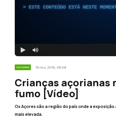
ESTE CONTEÚDO ESTÁ NESTE MOMEN
19 nov, 2019, 09:08
SOCIEDADE
Crianças açorianas 
fumo [Vídeo]
Os Açores são a região do país onde a exposição
mais elevada.