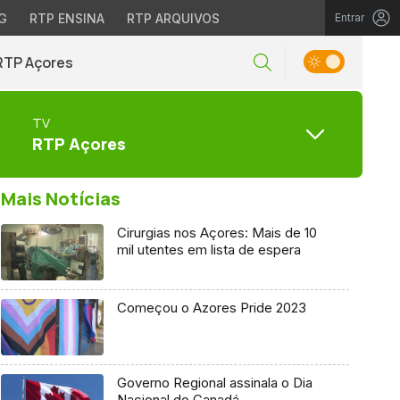
G
RTP ENSINA
RTP ARQUIVOS
Entrar
RTP Açores
TV
RTP Açores
Mais Notícias
Cirurgias nos Açores: Mais de 10
mil utentes em lista de espera
Começou o Azores Pride 2023
Governo Regional assinala o Dia
Nacional do Canadá