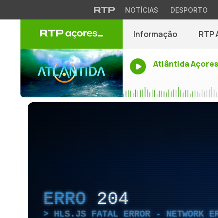
NOTÍCIAS
DESPORTO
Informação
RTP 
Atlântida Açore
ERRO
204
HLS.JS FATAL ERROR - NETWORK E